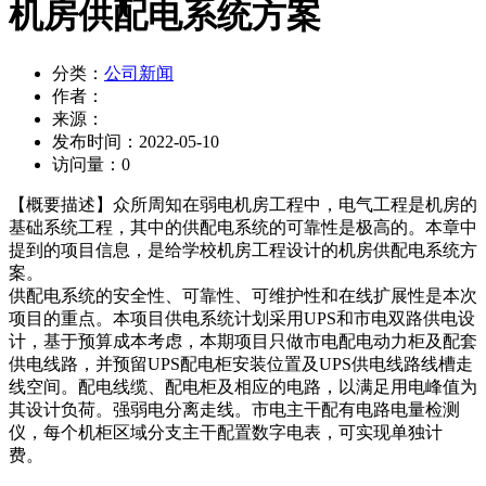
机房供配电系统方案
分类：
公司新闻
作者：
来源：
发布时间：
2022-05-10
访问量：
0
【概要描述】
众所周知在弱电机房工程中，电气工程是机房的
基础系统工程，其中的供配电系统的可靠性是极高的。本章中
提到的项目信息，是给学校机房工程设计的机房供配电系统方
案。
供配电系统的安全性、可靠性、可维护性和在线扩展性是本次
项目的重点。本项目供电系统计划采用UPS和市电双路供电设
计，基于预算成本考虑，本期项目只做市电配电动力柜及配套
供电线路，并预留UPS配电柜安装位置及UPS供电线路线槽走
线空间。配电线缆、配电柜及相应的电路，以满足用电峰值为
其设计负荷。强弱电分离走线。市电主干配有电路电量检测
仪，每个机柜区域分支主干配置数字电表，可实现单独计
费。