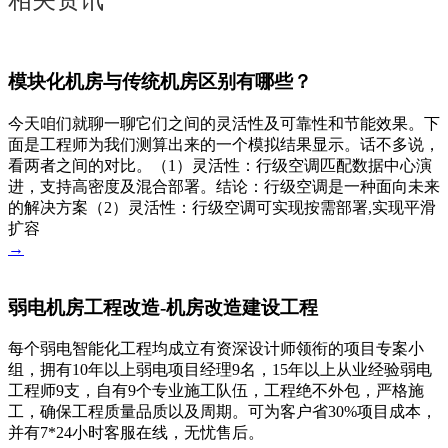
相关资讯
模块化机房与传统机房区别有哪些？
今天咱们就聊一聊它们之间的灵活性及可靠性和节能效果。下
面是工程师为我们测算出来的一个模拟结果显示。话不多说，
看两者之间的对比。（1）灵活性：行级空调匹配数据中心演
进，支持高密度及混合部署。结论：行级空调是一种面向未来
的解决方案（2）灵活性：行级空调可实现按需部署,实现平滑
扩容
→
弱电机房工程改造-机房改造建设工程
每个弱电智能化工程均成立有资深设计师领衔的项目专案小
组，拥有10年以上弱电项目经理9名，15年以上从业经验弱电
工程师9支，自有9个专业施工队伍，工程绝不外包，严格施
工，确保工程质量品质以及周期。可为客户省30%项目成本，
并有7*24小时客服在线，无忧售后。