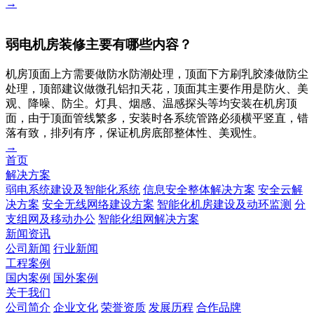
→
弱电机房装修主要有哪些内容？
机房顶面上方需要做防水防潮处理，顶面下方刷乳胶漆做防尘
处理，顶部建议做微孔铝扣天花，顶面其主要作用是防火、美
观、降噪、防尘。灯具、烟感、温感探头等均安装在机房顶
面，由于顶面管线繁多，安装时各系统管路必须横平竖直，错
落有致，排列有序，保证机房底部整体性、美观性。
→
首页
解决方案
弱电系统建设及智能化系统
信息安全整体解决方案
安全云解
决方案
安全无线网络建设方案
智能化机房建设及动环监测
分
支组网及移动办公
智能化组网解决方案
新闻资讯
公司新闻
行业新闻
工程案例
国内案例
国外案例
关于我们
公司简介
企业文化
荣誉资质
发展历程
合作品牌