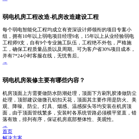
弱电机房工程改造-机房改造建设工程
每个弱电智能化工程均成立有资深设计师领衔的项目专案小
组，拥有10年以上弱电项目经理9名，15年以上从业经验弱电
工程师9支，自有9个专业施工队伍，工程绝不外包，严格施
工，确保工程质量品质以及周期。可为客户省30%项目成本，
并有7*24小时客服在线，无忧售后。
→
弱电机房装修主要有哪些内容？
机房顶面上方需要做防水防潮处理，顶面下方刷乳胶漆做防尘
处理，顶部建议做微孔铝扣天花，顶面其主要作用是防火、美
观、降噪、防尘。灯具、烟感、温感探头等均安装在机房顶
面，由于顶面管线繁多，安装时各系统管路必须横平竖直，错
落有致，排列有序，保证机房底部整体性、美观性。
→
首页
解决方案